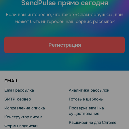
SendPulse прямо сегодня
Если вам интересно, что такое «Спам-ловушка», вам
может быть интересен наш сервис рассылок
Регистрация
EMAIL
Email рассылка
Аналитика рассылок
SMTP-сервер
Готовые шаблоны
Исправление списка
Проверка email на
существование
Конструктор писем
Расширение для Chrome
Формы подписки