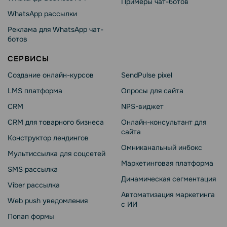
Примеры чат-ботов
WhatsApp рассылки
Реклама для WhatsApp чат-
ботов
СЕРВИСЫ
Создание онлайн-курсов
SendPulse pixel
LMS платформа
Опросы для сайта
CRM
NPS-виджет
CRM для товарного бизнеса
Онлайн-консультант для
сайта
Конструктор лендингов
Омниканальный инбокс
Мультиссылка для соцсетей
Маркетинговая платформа
SMS рассылка
Динамическая сегментация
Viber рассылка
Автоматизация маркетинга
Web push уведомления
с ИИ
Попап формы