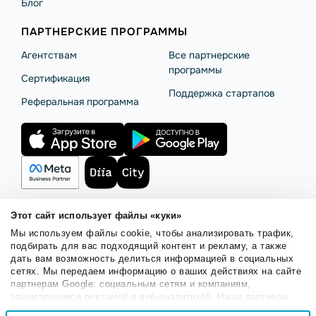
Блог
ПАРТНЕРСКИЕ ПРОГРАММЫ
Агентствам
Все партнерские
программы
Сертификация
Поддержка стартапов
Реферальная программа
Этот сайт использует файлы «куки»
Мы используем файлы cookie, чтобы анализировать трафик,
Правила использования
Безопасность SendPulse
подбирать для вас подходящий контент и рекламу, а также
Политика конфиденциальности
Политика Cookies
дать вам возможность делиться информацией в социальных
сетях. Мы передаем информацию о ваших действиях на сайте
© 2015 - 2026. ООО «СендПульс». Все права защищены.
партнерам Google: социальным сетям и компаниям,
занимающимся рекламой и веб-аналитикой. Наши партнеры
могут комбинировать эти сведения с предоставленной вами
Выбор