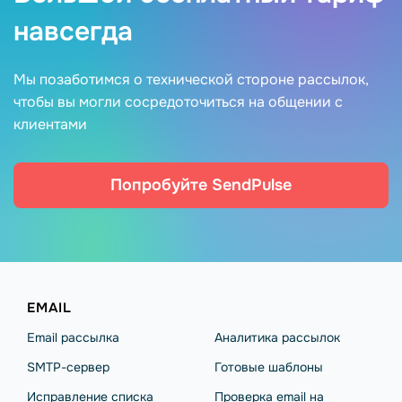
навсегда
Мы позаботимся о технической стороне рассылок,
чтобы вы могли сосредоточиться на общении с
клиентами
Попробуйте SendPulse
EMAIL
Email рассылка
Аналитика рассылок
SMTP-сервер
Готовые шаблоны
Исправление списка
Проверка email на