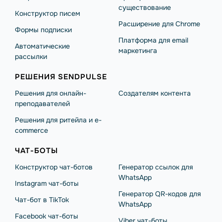
существование
Конструктор писем
Расширение для Chrome
Формы подписки
Платформа для email
Автоматические
маркетинга
рассылки
РЕШЕНИЯ SENDPULSE
Решения для онлайн-
Создателям контента
преподавателей
Решения для ритейла и e-
commerce
ЧАТ-БОТЫ
Конструктор чат-ботов
Генератор ссылок для
WhatsApp
Instagram чат-боты
Генератор QR-кодов для
Чат-бот в TikTok
WhatsApp
Facebook чат-боты
Viber чат-боты