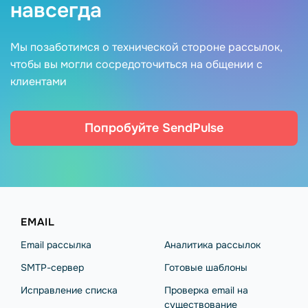
навсегда
Мы позаботимся о технической стороне рассылок,
чтобы вы могли сосредоточиться на общении с
клиентами
Попробуйте SendPulse
EMAIL
Email рассылка
Аналитика рассылок
SMTP-сервер
Готовые шаблоны
Исправление списка
Проверка email на
существование