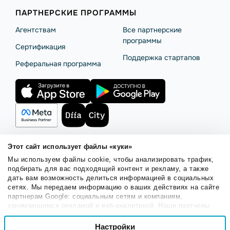
ПАРТНЕРСКИЕ ПРОГРАММЫ
Агентствам
Все партнерские
программы
Сертификация
Поддержка стартапов
Реферальная программа
Этот сайт использует файлы «куки»
Мы используем файлы cookie, чтобы анализировать трафик,
Правила использования
Безопасность SendPulse
подбирать для вас подходящий контент и рекламу, а также
Политика конфиденциальности
Политика Cookies
дать вам возможность делиться информацией в социальных
сетях. Мы передаем информацию о ваших действиях на сайте
© 2015 - 2026. ООО «СендПульс». Все права защищены.
партнерам Google: социальным сетям и компаниям,
занимающимся рекламой и веб-аналитикой. Наши партнеры
могут комбинировать эти сведения с предоставленной вами
Выбор
информацией, а также данными, которые они получили при
Настройки
Необходимые
согласия