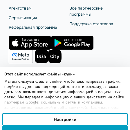
Агентствам
Все партнерские
программы
Сертификация
Поддержка стартапов
Реферальная программа
Этот сайт использует файлы «куки»
Мы используем файлы cookie, чтобы анализировать трафик,
Правила использования
Безопасность SendPulse
подбирать для вас подходящий контент и рекламу, а также
Политика конфиденциальности
Политика Cookies
дать вам возможность делиться информацией в социальных
сетях. Мы передаем информацию о ваших действиях на сайте
© 2015 - 2026. ООО «СендПульс». Все права защищены.
партнерам Google: социальным сетям и компаниям,
занимающимся рекламой и веб-аналитикой. Наши партнеры
могут комбинировать эти сведения с предоставленной вами
Выбор
информацией, а также данными, которые они получили при
Настройки
Необходимые
согласия
использовании вами их сервисов.