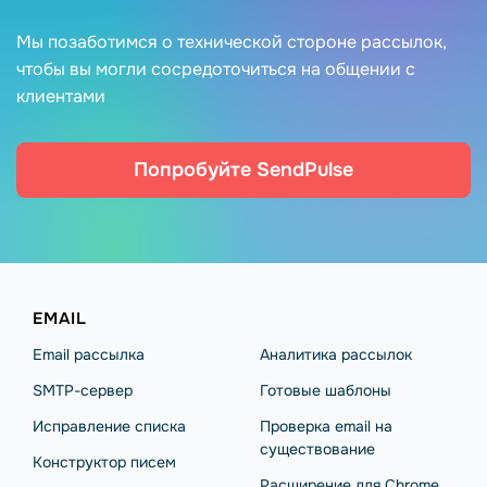
Мы позаботимся о технической стороне рассылок,
чтобы вы могли сосредоточиться на общении с
клиентами
Попробуйте SendPulse
EMAIL
Email рассылка
Аналитика рассылок
SMTP-сервер
Готовые шаблоны
Исправление списка
Проверка email на
существование
Конструктор писем
Расширение для Chrome