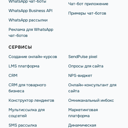
WhatsApp чат-боты
Чат-бот приложение
WhatsApp Business API
Примеры чат-ботов
WhatsApp рассылки
Реклама для WhatsApp
чат-ботов
СЕРВИСЫ
Создание онлайн-курсов
SendPulse pixel
LMS платформа
Опросы для сайта
CRM
NPS-виджет
CRM для товарного
Онлайн-консультант для
бизнеса
сайта
Конструктор лендингов
Омниканальный инбокс
Мультиссылка для
Маркетинговая
соцсетей
платформа
SMS рассылка
Динамическая