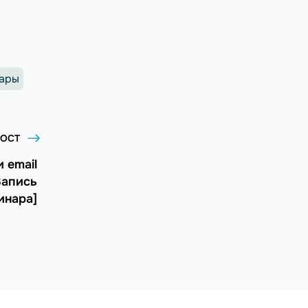
ары
ОСТ
 email
Запись
инара]