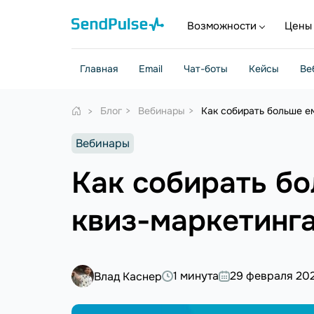
Возможности
Цены
Главная
Email
Чат-боты
Кейсы
Ве
Блог
Вебинары
Как собирать больше е
Вебинары
Как собирать б
квиз-маркетинг
1 минута
29 февраля 20
Влад Каснер