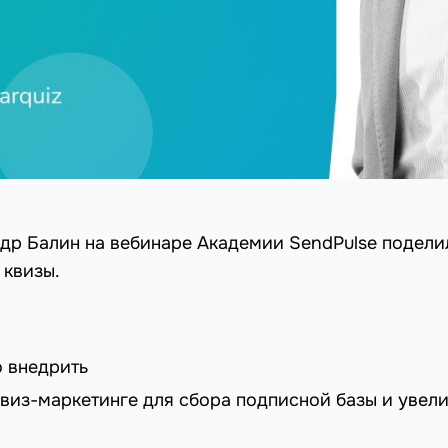
ндр Балин на вебинаре Академии SendPulse подели
 квизы.
о внедрить
квиз-маркетинге для сбора подписной базы и увел