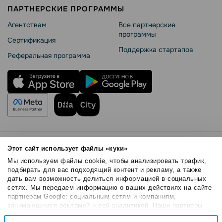
ПАРТНЕРСКИЕ ПРОГРАММЫ
Агентствам
Все партнерские
программы
Сертификация
Поддержка стартапов
Реферальная программа
Правила использования
Этот сайт использует файлы «куки»
Безопасность SendPulse
Мы используем файлы cookie, чтобы анализировать трафик,
Политика конфиденциальности
подбирать для вас подходящий контент и рекламу, а также
дать вам возможность делиться информацией в социальных
Политика Cookies
сетях. Мы передаем информацию о ваших действиях на сайте
© 2015 - 2026. ООО «СендПульс». Все права защищены.
партнерам Google: социальным сетям и компаниям,
занимающимся рекламой и веб-аналитикой. Наши партнеры
могут комбинировать эти сведения с предоставленной вами
Выбор