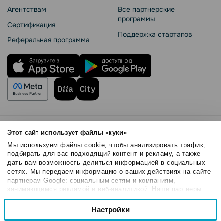
Агентствам
Все партнерские
программы
Сертификация
Поддержка стартапов
Реферальная программа
Правила использования
Этот сайт использует файлы «куки»
Безопасность SendPulse
Мы используем файлы cookie, чтобы анализировать трафик,
Политика конфиденциальности
подбирать для вас подходящий контент и рекламу, а также
дать вам возможность делиться информацией в социальных
Политика Cookies
сетях. Мы передаем информацию о ваших действиях на сайте
© 2015 - 2026. ООО «СендПульс». Все права защищены.
партнерам Google: социальным сетям и компаниям,
занимающимся рекламой и веб-аналитикой. Наши партнеры
могут комбинировать эти сведения с предоставленной вами
Выбор
информацией, а также данными, которые они получили при
Настройки
Необходимые
согласия
использовании вами их сервисов.