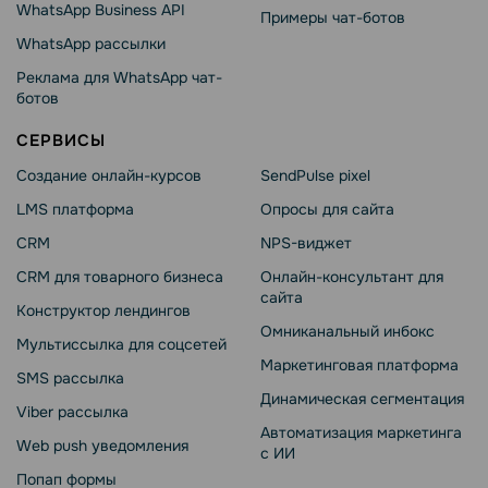
WhatsApp Business API
Примеры чат-ботов
WhatsApp рассылки
Реклама для WhatsApp чат-
ботов
СЕРВИСЫ
Создание онлайн-курсов
SendPulse pixel
LMS платформа
Опросы для сайта
CRM
NPS-виджет
CRM для товарного бизнеса
Онлайн-консультант для
сайта
Конструктор лендингов
Омниканальный инбокс
Мультиссылка для соцсетей
Маркетинговая платформа
SMS рассылка
Динамическая сегментация
Viber рассылка
Автоматизация маркетинга
Web push уведомления
с ИИ
Попап формы