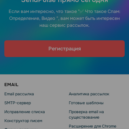
Если вам интересно, что такое "✅ Что такое Спам:
Определение, Видео ", вам может быть интересен
наш сервис рассылок.
Регистрация
EMAIL
Email рассылка
Аналитика рассылок
SMTP-сервер
Готовые шаблоны
Исправление списка
Проверка email на
существование
Конструктор писем
Расширение для Chrome