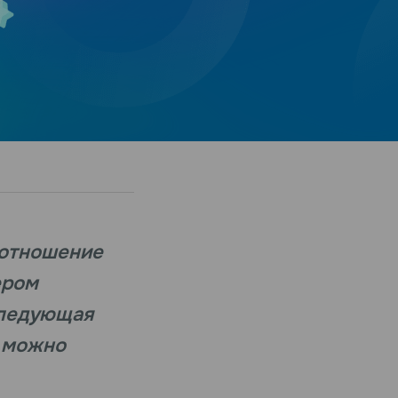
 отношение
ером
следующая
о можно