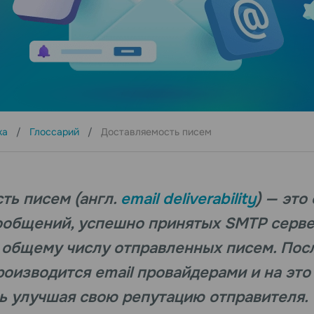
ка
Глоссарий
Доставляемость писем
ть писем (англ.
email deliverability
) — это
ообщений, успешно принятых SMTP серв
к общему числу отправленных писем. По
роизводится email провайдерами и на эт
ь улучшая свою репутацию отправителя.