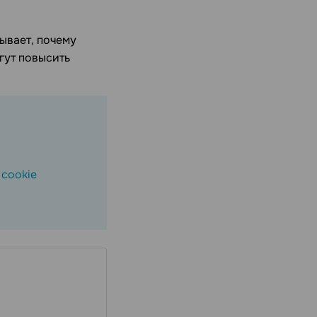
ывает, почему
гут повысить
ы
cookie