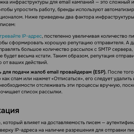
жка инфраструктуры для email кампаний — это сложный 
 чтобы упростить работу, бренды используют автоматизи
ионалом. Ниже приведены два фактора инфраструктуры
 писем:
гревайте IP-адрес
, постепенно увеличивая количество п
тобы сформировать хорошую репутацию отправителя. А дл
правлять большое количество рассылок с SMTP сервера, 
e будет весьма кстати. Таким образом, репутация отправ
о от ваших действий.
 для подачи жалоб email провайдерам (ESP).
После того,
 как спам или нажмет «Отписаться», его следует удалить 
 необходимости отслеживать эти процессы вручную, поск
 очищает список рассылки.
кация
 который влияет на доставляемость писем — аутентифик
верку IP-адреса на наличие разрешения для отправки пи