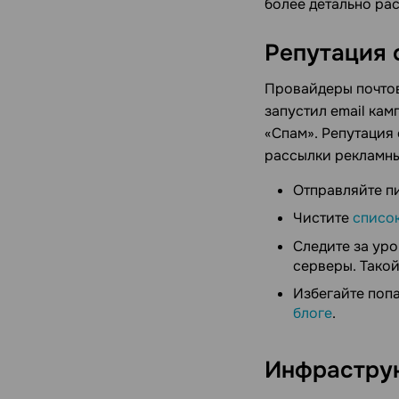
более детально ра
Репутация 
Провайдеры почтов
запустил email ка
«Спам». Репутация 
рассылки рекламны
Отправляйте п
Чистите
списо
Следите за ур
серверы. Такой
Избегайте попа
блоге
.
Инфраструк