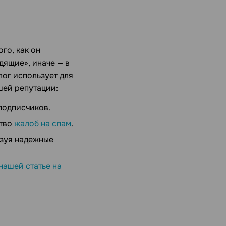
го, как он
дящие», иначе — в
лог использует для
шей репутации:
подписчиков.
ство
жалоб на спам
.
ьзуя надежные
 нашей статье на