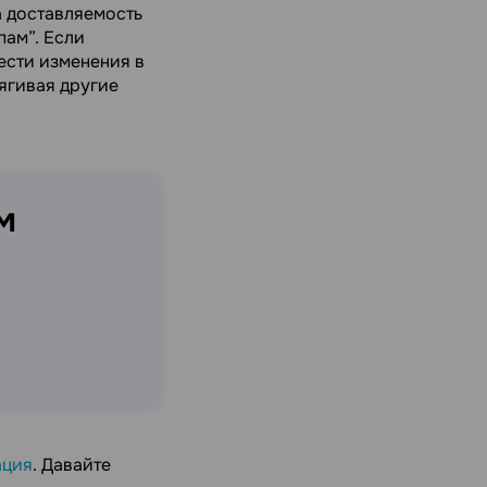
а доставляемость
пам”. Если
ести изменения в
ягивая другие
м
ация
. Давайте