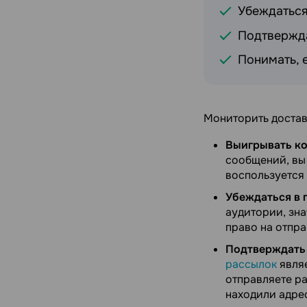
Убеждаться
Подтвержда
Понимать, 
Мониторить достав
Выигрывать ко
сообщений, вы
воспользуется
Убеждаться в 
аудитории, зна
право на отпр
Подтверждать 
рассылок
являе
отправляете р
находили адре