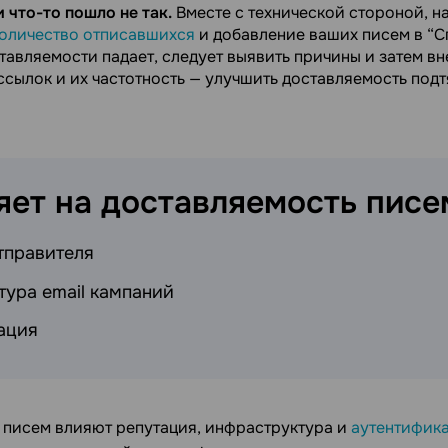
 что-то пошло не так.
Вместе с технической стороной, н
оличество отписавшихся
и добавление ваших писем в “С
тавляемости падает, следует выявить причины и затем вн
сылок и их частотность — улучшить доставляемость подт
яет на доставляемость
писе
тправителя
ура email кампаний
ация
 писем влияют репутация, инфраструктура и
аутентифик