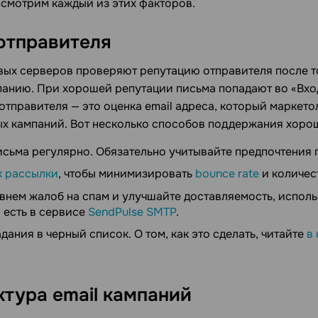
ссмотрим каждый из этих факторов.
отправителя
ых серверов проверяют репутацию отправителя после то
мпанию. При хорошей репутации письма попадают во «Вхо
отправителя — это оценка email адреса, который маркето
х кампаний. Вот несколько способов поддержания хоро
исьма регулярно. Обязательно учитывайте предпочтения 
к рассылки
, чтобы минимизировать
bounce rate
и количе
овнем жалоб на спам и улучшайте доставляемость, испол
 есть в сервисе
SendPulse SMTP
.
дания в черный список. О том, как это сделать, читайте
в
тура email кампаний