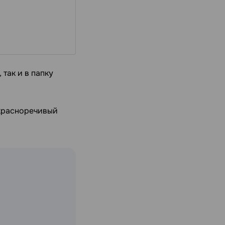
так и в папку
 красноречивый