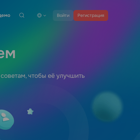
демо
Войти
Регистрация
ем
 советам, чтобы её улучшить