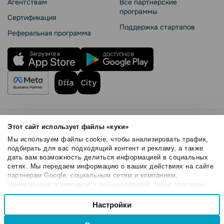
Агентствам
Все партнерские
программы
Сертификация
Поддержка стартапов
Реферальная программа
Правила использования
Этот сайт использует файлы «куки»
Безопасность SendPulse
Мы используем файлы cookie, чтобы анализировать трафик,
Политика конфиденциальности
подбирать для вас подходящий контент и рекламу, а также
дать вам возможность делиться информацией в социальных
Политика Cookies
сетях. Мы передаем информацию о ваших действиях на сайте
© 2015 - 2026. ООО «СендПульс». Все права защищены.
партнерам Google: социальным сетям и компаниям,
занимающимся рекламой и веб-аналитикой. Наши партнеры
могут комбинировать эти сведения с предоставленной вами
Выбор
информацией, а также данными, которые они получили при
Настройки
Необходимые
согласия
использовании вами их сервисов.