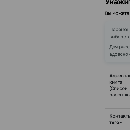
Укажи
Вы можете 
Переменн
выберете
Для расс
адресной
Адресна
книга
(Список
рассылк
Контакт
тегом