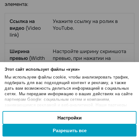
элемента:
Ссылка на
Укажите ссылку на ролик в
видео
(Video
YouTube.
link)
Ширина
Настройте ширину скриншота
превью
(Width
превью, при нажатии на
of preview)
который пользователь перейдет
Этот сайт использует файлы «куки»
на страницу просмотра видео.
Мы используем файлы cookie, чтобы анализировать трафик,
подбирать для вас подходящий контент и рекламу, а также
Расположение
Выберите расположение
дать вам возможность делиться информацией в социальных
сетях. Мы передаем информацию о ваших действиях на сайте
(Placement)
превью в блоке: слева, по
партнерам Google: социальным сетям и компаниям,
центру или справа.
занимающимся рекламой и веб-аналитикой. Наши партнеры
могут комбинировать эти сведения с предоставленной вами
Выбор
информацией, а также данными, которые они получили при
Настройки
Необходимые
согласия
использовании вами их сервисов.
Разрешить все
Настроечные