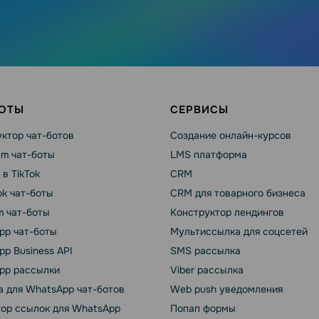
БОТЫ
СЕРВИСЫ
ктор чат-ботов
Создание онлайн-курсов
am чат-боты
LMS платформа
 в TikTok
CRM
k чат-боты
CRM для товарного бизнеса
m чат-боты
Конструктор лендингов
pp чат-боты
Мультиссылка для соцсетей
p Business API
SMS рассылка
pp рассылки
Viber рассылка
 для WhatsApp чат-ботов
Web push уведомления
тор ссылок для WhatsApp
Попап формы