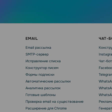
EMAIL
ЧАТ-
Email рассылка
Констру
SMTP-сервер
Instagr
Исправление списка
Чат-бот
Конструктор писем
Faceboo
Формы подписки
Telegra
Автоматические рассылки
WhatsA
Аналитика рассылок
WhatsAp
Готовые шаблоны
WhatsA
Проверка email на существование
Реклама
Расширение для Chrome
Генера