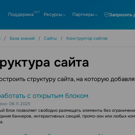
Поддержка
Ресурсы
Партнеры
Запросить 
я
База знаний
Сайты
Конструктор сайтов
руктура сайта
остроить структуру сайта, на которую добавл
работать с открытым блоком
но: 08.11.2025
й блок позволяет свободно размещать элементы без ограничений 
дания баннеров, интерактивных секций, промо-зон или любых к
а.