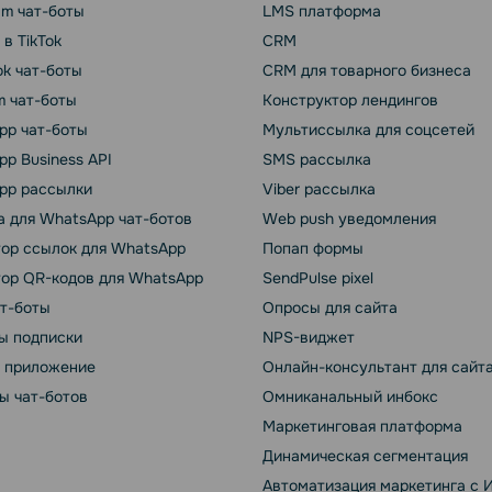
am чат-боты
LMS платформа
 в TikTok
CRM
k чат-боты
CRM для товарного бизнеса
m чат-боты
Конструктор лендингов
pp чат-боты
Мультиссылка для соцсетей
p Business API
SMS рассылка
pp рассылки
Viber рассылка
 для WhatsApp чат-ботов
Web push уведомления
тор ссылок для WhatsApp
Попап формы
тор QR-кодов для WhatsApp
SendPulse pixel
ат-боты
Опросы для сайта
ы подписки
NPS-виджет
т приложение
Онлайн-консультант для сайт
ы чат-ботов
Омниканальный инбокс
Маркетинговая платформа
Динамическая сегментация
Автоматизация маркетинга с 