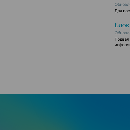
Обновле
Для пос
Блок
Обновле
Подвал 
информа