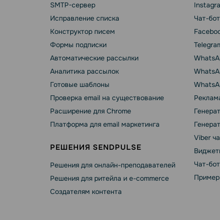
SMTP-сервер
Instagr
Исправление списка
Чат-бот
Конструктор писем
Faceboo
Формы подписки
Telegra
Автоматические рассылки
WhatsA
Аналитика рассылок
WhatsAp
Готовые шаблоны
WhatsA
Проверка email на существование
Реклама
Расширение для Chrome
Генера
Платформа для email маркетинга
Генера
Viber ч
РЕШЕНИЯ SENDPULSE
Виджет
Чат-бо
Решения для онлайн-преподавателей
Пример
Решения для ритейла и e-commerce
Создателям контента