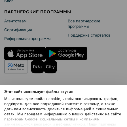
Блог
ПАРТНЕРСКИЕ ПРОГРАММЫ
Агентствам
Все партнерские
программы
Сертификация
Поддержка стартапов
Реферальная программа
Правила использования
Этот сайт использует файлы «куки»
Безопасность SendPulse
Мы используем файлы cookie, чтобы анализировать трафик,
Политика конфиденциальности
подбирать для вас подходящий контент и рекламу, а также
дать вам возможность делиться информацией в социальных
Политика Cookies
сетях. Мы передаем информацию о ваших действиях на сайте
© 2015 - 2026. ООО «СендПульс». Все права защищены.
партнерам Google: социальным сетям и компаниям,
занимающимся рекламой и веб-аналитикой. Наши партнеры