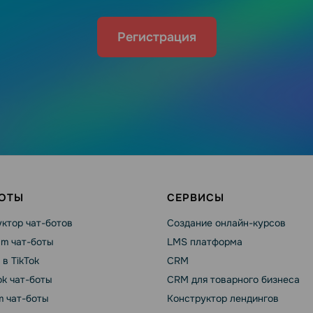
Регистрация
БОТЫ
СЕРВИСЫ
ктор чат-ботов
Создание онлайн-курсов
am чат-боты
LMS платформа
 в TikTok
CRM
k чат-боты
CRM для товарного бизнеса
m чат-боты
Конструктор лендингов