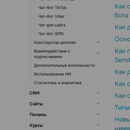
Как 
Автоматизация по событиям
Статистика и аналитика
Чат-бот TikTok
бота
Чат-бот Viber
Чат для сайта
Как 
Чат-бот SMS
Осно
Конструктор цепочек
Как 
Взаимодействие с
Триггеры цепочки
подписчиками
Send
Элементы сообщения
Дополнительные возможности
Подписчики и их данные
Элементы действия
Как 
Использование ИИ
Инструменты подписки
Другие элементы
Как 
Статистика и аналитика
Чаты с подписчиками
CRM
Как 
Основы работы
Сайты
Типы
Настройка CRM
Сделки
Основы работы
Попапы
Новы
Источники лидов
Управление сделками
Контакты и компании
Конструктор сайтов
Основы работы
Курсы
ними
Просмотр сделок
Контакты
Задачи