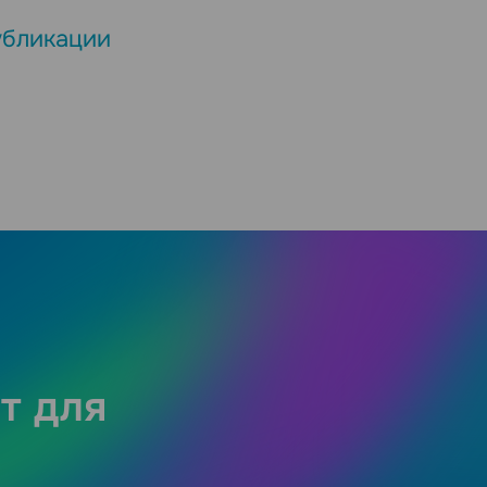
убликации
т для