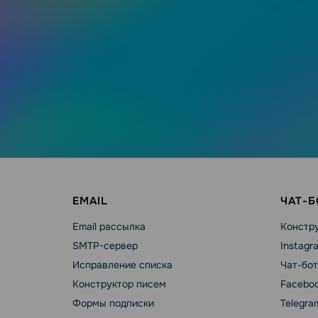
EMAIL
ЧАТ-
Email рассылка
Констру
SMTP-сервер
Instagr
Исправление списка
Чат-бот
Конструктор писем
Faceboo
Формы подписки
Telegra