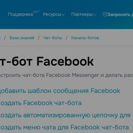
Поддержка
Ресурсы
Партнеры
Запросить 
я
База знаний
Чат-боты
Каналы ботов
т-бот Facebook
астроить чат-бота Facebook Messenger и делать ра
добавить шаблон сообщения Facebook
создать Facebook чат-бота
создать автоматизированную цепочку для 
создать меню чата для Facebook чат-бота