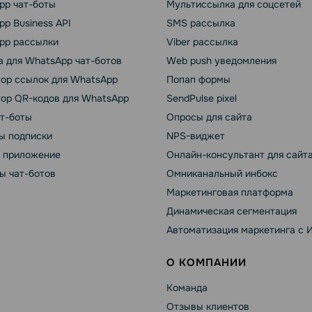
pp чат-боты
Мультиссылка для соцсетей
p Business API
SMS рассылка
pp рассылки
Viber рассылка
 для WhatsApp чат-ботов
Web push уведомления
тор ссылок для WhatsApp
Попап формы
тор QR-кодов для WhatsApp
SendPulse pixel
ат-боты
Опросы для сайта
ы подписки
NPS-виджет
т приложение
Онлайн-консультант для сайт
ы чат-ботов
Омниканальный инбокс
Маркетинговая платформа
Динамическая сегментация
Автоматизация маркетинга с 
О КОМПАНИИ
Команда
Отзывы клиентов