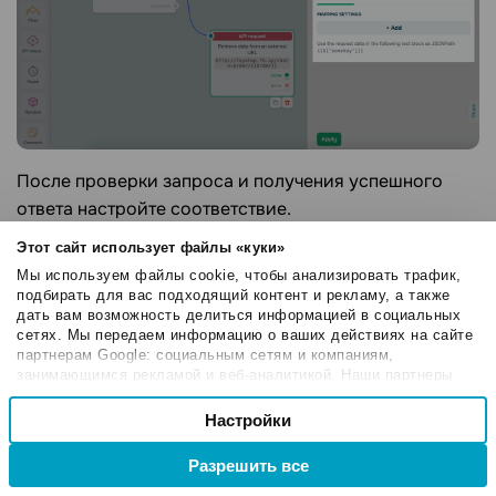
После проверки запроса и получения успешного
ответа настройте соответствие.
Этот сайт использует файлы «куки»
Элемент
Пауза
Мы используем файлы cookie, чтобы анализировать трафик,
подбирать для вас подходящий контент и рекламу, а также
С помощью элемента
Пауза
вы можете установить
дать вам возможность делиться информацией в социальных
период, в течение которого подписчику не
сетях. Мы передаем информацию о ваших действиях на сайте
партнерам Google: социальным сетям и компаниям,
отправляются автоматические сообщения. Паузу
занимающимся рекламой и веб-аналитикой. Наши партнеры
можно установить в минутах, часах или днях.
могут комбинировать эти сведения с предоставленной вами
Выбор
информацией, а также данными, которые они получили при
Настройки
Необходимые
согласия
Используйте ее в цепочке, например, для разогрева
использовании вами их сервисов.
клиента. Через указанное время будет отправлено
Разрешить все
следующее сообщение.
Настроечные