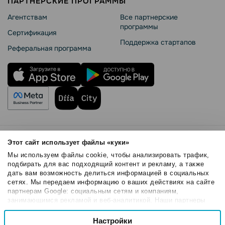
ПАРТНЕРСКИЕ ПРОГРАММЫ
Агентствам
Все партнерские
программы
Сертификация
Поддержка стартапов
Реферальная программа
Правила использования
Этот сайт использует файлы «куки»
Безопасность SendPulse
Мы используем файлы cookie, чтобы анализировать трафик,
Политика конфиденциальности
подбирать для вас подходящий контент и рекламу, а также
дать вам возможность делиться информацией в социальных
Политика Cookies
сетях. Мы передаем информацию о ваших действиях на сайте
© 2015 - 2026. ООО «СендПульс». Все права защищены.
партнерам Google: социальным сетям и компаниям,
занимающимся рекламой и веб-аналитикой. Наши партнеры
могут комбинировать эти сведения с предоставленной вами
Выбор
информацией, а также данными, которые они получили при
Настройки
Необходимые
согласия