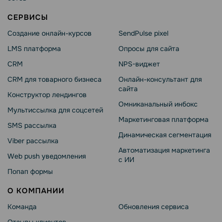
СЕРВИСЫ
Создание онлайн-курсов
SendPulse pixel
LMS платформа
Опросы для сайта
CRM
NPS-виджет
CRM для товарного бизнеса
Онлайн-консультант для
сайта
Конструктор лендингов
Омниканальный инбокс
Мультиссылка для соцсетей
Маркетинговая платформа
SMS рассылка
Динамическая сегментация
Viber рассылка
Автоматизация маркетинга
Web push уведомления
с ИИ
Попап формы
О КОМПАНИИ
Команда
Обновления сервиса
Отзывы клиентов