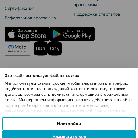
программы
Сертификация
Поддержка стартапов
Реферальная программа
Правила использования
Этот сайт использует файлы «куки»
Безопасность SendPulse
Мы используем файлы cookie, чтобы анализировать трафик,
Политика конфиденциальности
подбирать для вас подходящий контент и рекламу, а также
дать вам возможность делиться информацией в социальных
Политика Cookies
сетях. Мы передаем информацию о ваших действиях на сайте
© 2015 - 2026. ООО «СендПульс». Все права защищены.
партнерам Google: социальным сетям и компаниям,
занимающимся рекламой и веб-аналитикой. Наши партнеры
могут комбинировать эти сведения с предоставленной вами
Выбор
информацией, а также данными, которые они получили при
Настройки
Необходимые
согласия
использовании вами их сервисов.
Разрешить все