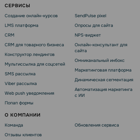
СЕРВИСЫ
Создание онлайн-курсов
SendPulse pixel
LMS платформа
Опросы для сайта
CRM
NPS-виджет
CRM для товарного бизнеса
Онлайн-консультант для
сайта
Конструктор лендингов
Омниканальный инбокс
Мультиссылка для соцсетей
Маркетинговая платформа
SMS рассылка
Динамическая сегментация
Viber рассылка
Автоматизация маркетинга
Web push уведомления
с ИИ
Попап формы
О КОМПАНИИ
Команда
Обновления сервиса
Отзывы клиентов