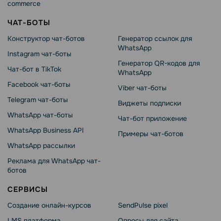
commerce
ЧАТ-БОТЫ
Конструктор чат-ботов
Генератор ссылок для
WhatsApp
Instagram чат-боты
Генератор QR-кодов для
Чат-бот в TikTok
WhatsApp
Facebook чат-боты
Viber чат-боты
Telegram чат-боты
Виджеты подписки
WhatsApp чат-боты
Чат-бот приложение
WhatsApp Business API
Примеры чат-ботов
WhatsApp рассылки
Реклама для WhatsApp чат-
ботов
СЕРВИСЫ
Создание онлайн-курсов
SendPulse pixel
LMS платформа
Опросы для сайта