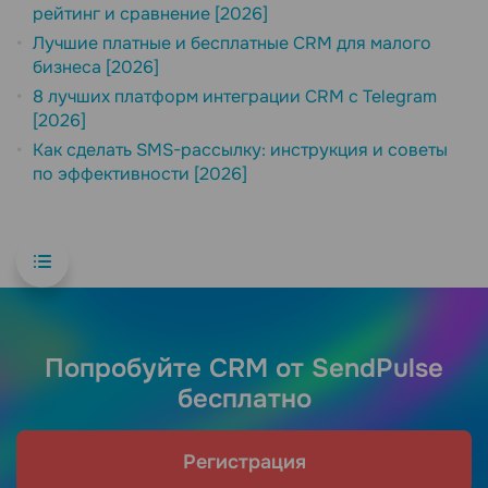
рейтинг и сравнение [2026]
Лучшие платные и бесплатные CRM для малого
бизнеса [2026]
8 лучших платформ интеграции CRM с Telegram
[2026]
Как сделать SMS-рассылку: инструкция и советы
по эффективности [2026]
Попробуйте CRM от SendPulse
бесплатно
Регистрация