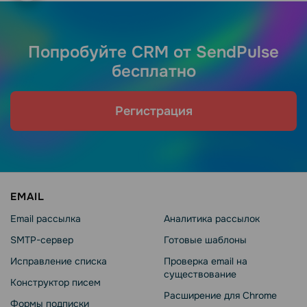
Попробуйте CRM от SendPulse
бесплатно
Регистрация
EMAIL
Email рассылка
Аналитика рассылок
SMTP-сервер
Готовые шаблоны
Исправление списка
Проверка email на
существование
Конструктор писем
Расширение для Chrome
Формы подписки