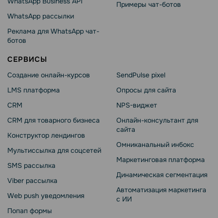
WhatsApp Business API
Примеры чат-ботов
WhatsApp рассылки
Реклама для WhatsApp чат-
ботов
СЕРВИСЫ
Создание онлайн-курсов
SendPulse pixel
LMS платформа
Опросы для сайта
CRM
NPS-виджет
CRM для товарного бизнеса
Онлайн-консультант для
сайта
Конструктор лендингов
Омниканальный инбокс
Мультиссылка для соцсетей
Маркетинговая платформа
SMS рассылка
Динамическая сегментация
Viber рассылка
Автоматизация маркетинга
Web push уведомления
с ИИ
Попап формы