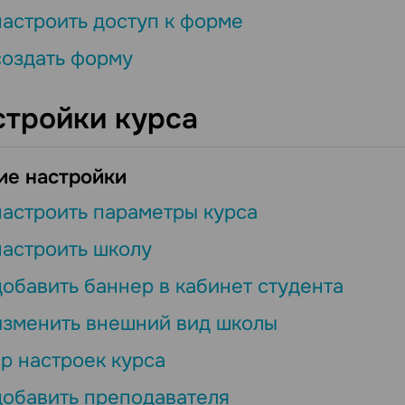
настроить доступ к форме
создать форму
стройки курса
е настройки
настроить параметры курса
настроить школу
добавить баннер в кабинет студента
изменить внешний вид школы
р настроек курса
добавить преподавателя