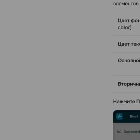
элементов 
Цвет фо
color)
Цвет тек
Основно
Вторичн
Нажмите
П