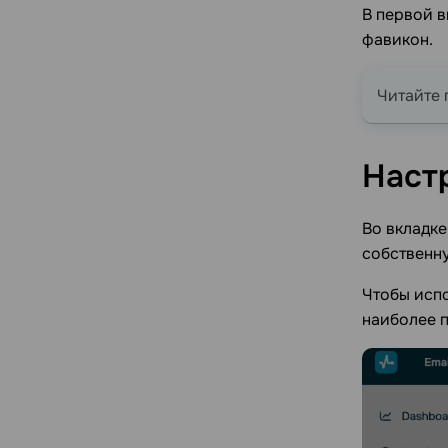
В первой 
фавикон.
Читайте 
Наст
Во вкладк
собственн
Чтобы испо
наиболее 