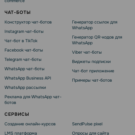
commerce
ЧАТ-БОТЫ
Конструктор чат-ботов
Генератор ссылок для
WhatsApp
Instagram чат-боты
Генератор QR-кодов для
Чат-бот в TikTok
WhatsApp
Facebook чат-боты
Viber чат-боты
Telegram чат-боты
Виджеты подписки
WhatsApp чат-боты
Чат-бот приложение
WhatsApp Business API
Примеры чат-ботов
WhatsApp рассылки
Реклама для WhatsApp чат-
ботов
СЕРВИСЫ
Создание онлайн-курсов
SendPulse pixel
LMS платформа
Опросы для сайта