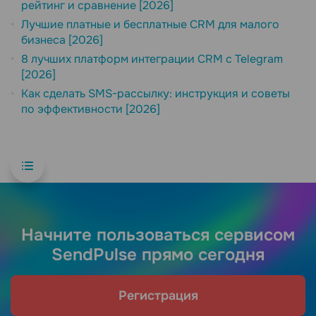
рейтинг и сравнение [2026]
Лучшие платные и бесплатные CRM для малого
бизнеса [2026]
8 лучших платформ интеграции CRM с Telegram
[2026]
Как сделать SMS-рассылку: инструкция и советы
по эффективности [2026]
Начните пользоваться сервисом
SendPulse прямо сегодня
Регистрация