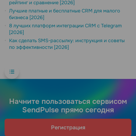
рейтинг и сравнение [2026]
Лучшие платные и бесплатные CRM для малого
бизнеса [2026]
8 лучших платформ интеграции CRM с Telegram
[2026]
Как сделать SMS-рассылку: инструкция и советы
по эффективности [2026]
Начните пользоваться сервисом
SendPulse прямо сегодня
Регистрация