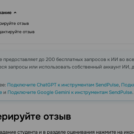
жание
рируйте отзыв
актируйте отзыв
e предоставляет до 200 бесплатных запросов к ИИ во вс
ся запросы или использовать собственный аккаунт ИИ, д
.
ее:
Подключите ChatGPT к инструментам SendPulse
,
Подк
e
и
Подключите Google Gemini к инструментам SendPulse
.
ерируйте
отзыв
адание студента и в разделе оценивания нажмите на ико