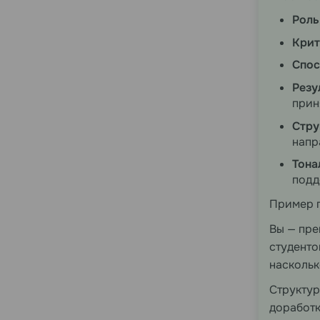
Роль
Крит
Спос
Резу
прин
Стру
напр
Тона
подд
Пример 
Вы — пре
студенто
наскольк
Структура
доработк