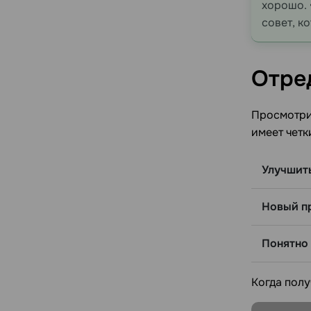
хорошо. 
совет, к
Отре
Просмотрит
имеет четк
Улучшит
Новый п
Понятно
Когда полу