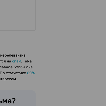
 нерелевантна
ется на
спам
. Тема
лавное, чтобы она
 По статистике
69%
нтересам.
ьма?