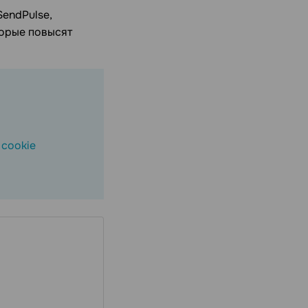
SendPulse,
торые повысят
ы
cookie