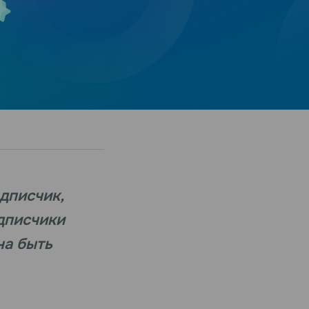
дписчик,
одписчики
на быть