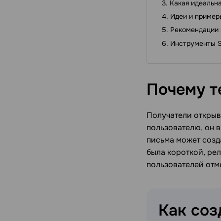
Какая идеальн
Идеи и пример
Рекомендации 
Инструменты S
Почему т
Получатели открыв
пользователю, он 
письма может созда
была короткой, ре
пользователей отме
Как со