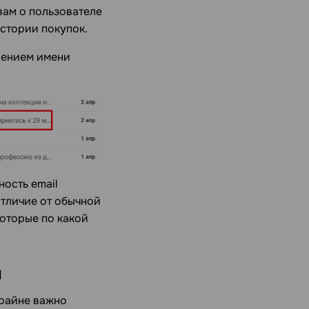
вам о пользователе
стории покупок.
лением имени
ность email
отличие от обычной
которые по какой
й
крайне важно