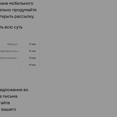
кране мобильного
тельно продумайте
ткрыть рассылку.
ть всю суть
редложение во
е письма
гайте
х вашего