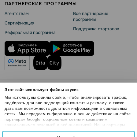
ПАРТНЕРСКИЕ ПРОГРАММЫ
Агентствам
Все партнерские
программы
Сертификация
Поддержка стартапов
Реферальная программа
Правила использования
Этот сайт использует файлы «куки»
Безопасность SendPulse
Мы используем файлы cookie, чтобы анализировать трафик,
Политика конфиденциальности
подбирать для вас подходящий контент и рекламу, а также
дать вам возможность делиться информацией в социальных
Политика Cookies
сетях. Мы передаем информацию о ваших действиях на сайте
© 2015 - 2026. ООО «СендПульс». Все права защищены.
партнерам Google: социальным сетям и компаниям,
занимающимся рекламой и веб-аналитикой. Наши партнеры
могут комбинировать эти сведения с предоставленной вами
Выбор
информацией, а также данными, которые они получили при