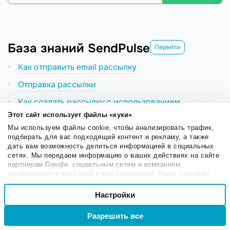
База знаний SendPulse
Перейти
Как отправить email рассылку
Отправка рассылки
Как создать рассылку с использованием
сегментации
Этот сайт использует файлы «куки»
Мы используем файлы cookie, чтобы анализировать трафик,
Что такое умная персонализация и как ее
подбирать для вас подходящий контент и рекламу, а также
использовать
дать вам возможность делиться информацией в социальных
сетях. Мы передаем информацию о ваших действиях на сайте
Сделайте A/B тестирование рассылок
партнерам Google: социальным сетям и компаниям,
занимающимся рекламой и веб-аналитикой. Наши партнеры
Как создать собственный шаблон письма
могут комбинировать эти сведения с предоставленной вами
Выбор
информацией, а также данными, которые они получили при
Настройки
Email рассылки
Необходимые
согласия
использовании вами их сервисов.
Разрешить все
Войти
Регистрация
Настроечные