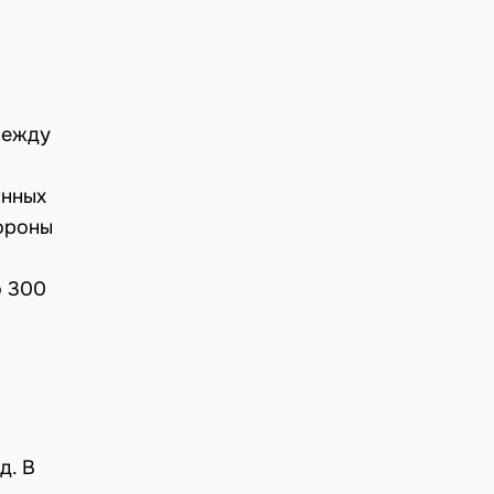
между
анных
тороны
о 300
д. В