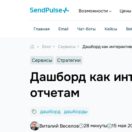
Возможности
Цены
Главная
Email
Чат-боты
Кейсы
Ве
Блог
Сервисы
Дашборд как интерактив
Сервисы
Стратегии
Дашборд как ин
отчетам
дашборд
дашборды
28 минуты
15 мая 2
Виталий Веселов