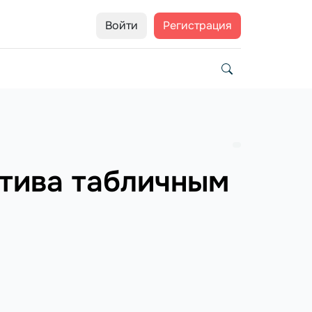
Войти
Регистрация
атива табличным