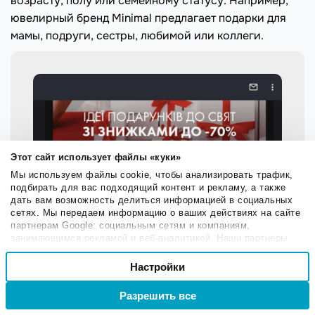
возрасту, полу или семейному статусу. Например,
ювелирный бренд Minimal предлагает подарки для
мамы, подруги, сестры, любимой или коллеги.
Этот сайт использует файлы «куки»
Мы используем файлы cookie, чтобы анализировать трафик,
подбирать для вас подходящий контент и рекламу, а также
дать вам возможность делиться информацией в социальных
сетях. Мы передаем информацию о ваших действиях на сайте
партнерам Google: социальным сетям и компаниям,
занимающимся рекламой и веб-аналитикой. Наши партнеры
могут комбинировать эти сведения с предоставленной вами
Выбор
информацией, а также данными, которые они получили при
Настройки
Необходимые
согласия
использовании вами их сервисов.
Разрешить все
Войти
Регистрация
Настроечные