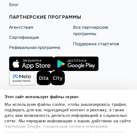
Блог
ПАРТНЕРСКИЕ ПРОГРАММЫ
Агентствам
Все партнерские
программы
Сертификация
Поддержка стартапов
Реферальная программа
Этот сайт использует файлы «куки»
Мы используем файлы cookie, чтобы анализировать трафик,
Правила использования
Безопасность SendPulse
подбирать для вас подходящий контент и рекламу, а также
Политика конфиденциальности
Политика Cookies
дать вам возможность делиться информацией в социальных
сетях. Мы передаем информацию о ваших действиях на сайте
© 2015 - 2026. ООО «СендПульс». Все права защищены.
партнерам Google: социальным сетям и компаниям,
занимающимся рекламой и веб-аналитикой. Наши партнеры