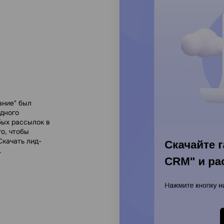
ание" был
одного
бых рассылок в
о, чтобы
Скачать лид-
.