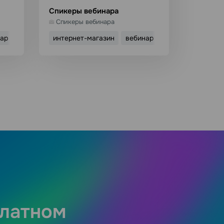
Спикеры вебинара
Спикеры вебинара
нар
инфобизнес
интернет-магазин
вебинар
он
Использовать шаблон
Подробнее
платном