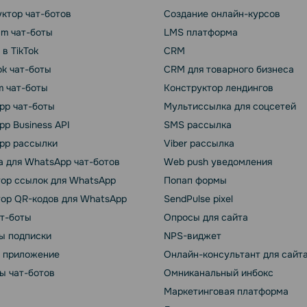
ктор чат-ботов
Создание онлайн-курсов
am чат-боты
LMS платформа
 в TikTok
CRM
k чат-боты
CRM для товарного бизнеса
m чат-боты
Конструктор лендингов
pp чат-боты
Мультиссылка для соцсетей
p Business API
SMS рассылка
pp рассылки
Viber рассылка
 для WhatsApp чат-ботов
Web push уведомления
тор ссылок для WhatsApp
Попап формы
тор QR-кодов для WhatsApp
SendPulse pixel
ат-боты
Опросы для сайта
ы подписки
NPS-виджет
т приложение
Онлайн-консультант для сайт
ы чат-ботов
Омниканальный инбокс
Маркетинговая платформа