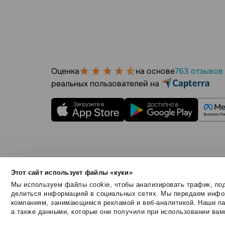
Оценка
на основе
763 отзывов
реальных пользователей на
Правила использования
Безопасность SendPul
Этот сайт использует файлы «куки»
© 2015 - 2026. ООО «СендПульс». Все права защ
Мы используем файлы cookie, чтобы анализировать трафик, под
делиться информацией в социальных сетях. Мы передаем инфор
компаниям, занимающимся рекламой и веб-аналитикой. Наши па
а также данными, которые они получили при использовании вам