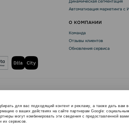
Динамическая сегментация
Автоматизация маркетинга с 
О КОМПАНИИ
Команда
Отзывы клиентов
Обновления сервиса
se
Политика конфиденциальности
Политика Cookies
ищены.
бирать для вас подходящий контент и рекламу, а также дать вам 
мацию о ваших действиях на сайте партнерам Google: социальным
ртнеры могут комбинировать эти сведения с предоставленной вам
и их сервисов.