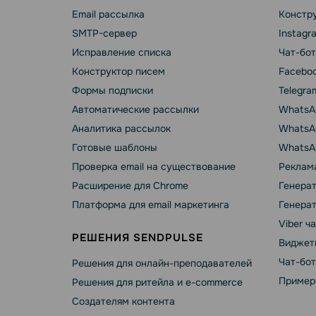
Email рассылка
Констру
SMTP-сервер
Instagr
Исправление списка
Чат-бот
Конструктор писем
Faceboo
Формы подписки
Telegra
Автоматические рассылки
WhatsA
Аналитика рассылок
WhatsAp
Готовые шаблоны
WhatsA
Проверка email на существование
Реклама
Расширение для Chrome
Генера
Платформа для email маркетинга
Генера
Viber ч
РЕШЕНИЯ SENDPULSE
Виджет
Чат-бо
Решения для онлайн-преподавателей
Пример
Решения для ритейла и e-commerce
Создателям контента