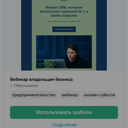
Вебинар владельцам бизнеса
Образование
предпринимательство
вебинар
онлайн-событие
off
Использовать шаблон
Подробнее