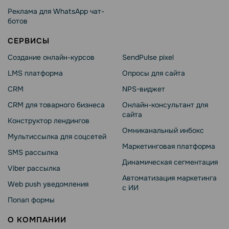
Реклама для WhatsApp чат-
ботов
СЕРВИСЫ
Создание онлайн-курсов
SendPulse pixel
LMS платформа
Опросы для сайта
CRM
NPS-виджет
CRM для товарного бизнеса
Онлайн-консультант для
сайта
Конструктор лендингов
Омниканальный инбокс
Мультиссылка для соцсетей
Маркетинговая платформа
SMS рассылка
Динамическая сегментация
Viber рассылка
Автоматизация маркетинга
Web push уведомления
с ИИ
Попап формы
О КОМПАНИИ