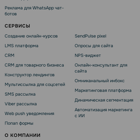
Реклама для WhatsApp чат-
ботов
СЕРВИСЫ
Создание онлайн-курсов
SendPulse pixel
LMS платформа
Опросы для сайта
CRM
NPS-виджет
CRM для товарного бизнеса
Онлайн-консультант для
сайта
Конструктор лендингов
Омниканальный инбокс
Мультиссылка для соцсетей
Маркетинговая платформа
SMS рассылка
Динамическая сегментация
Viber рассылка
Автоматизация маркетинга
Web push уведомления
с ИИ
Попап формы
О КОМПАНИИ