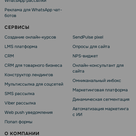
WhatsApp рассылки
Реклама для WhatsApp чат-
ботов
СЕРВИСЫ
Создание онлайн-курсов
SendPulse pixel
LMS платформа
Опросы для сайта
CRM
NPS-виджет
CRM для товарного бизнеса
Онлайн-консультант для
сайта
Конструктор лендингов
Омниканальный инбокс
Мультиссылка для соцсетей
Маркетинговая платформа
SMS рассылка
Динамическая сегментация
Viber рассылка
Автоматизация маркетинга
Web push уведомления
с ИИ
Попап формы
О КОМПАНИИ