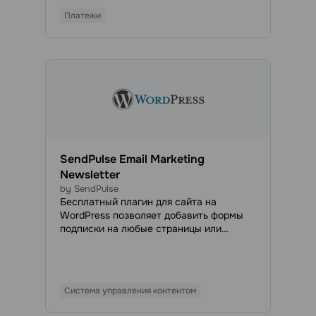
кампаний.
Платежи
SendPulse Email Marketing
Newsletter
by SendPulse
Бесплатный плагин для сайта на
WordPress позволяет добавить формы
подписки на любые страницы или
публикации. Контакты подписчиков
будут автоматически импортироваться
в указанную адресную книгу, чтобы вы
могли отправлять им email-рассылки и
Система управления контентом
транзакционные письма в любое
удобное время.