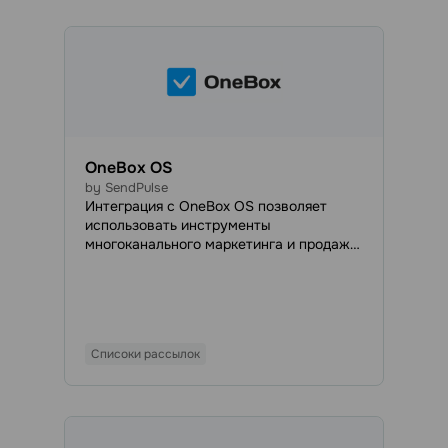
OneBox OS
by SendPulse
Интеграция с OneBox OS позволяет
использовать инструменты
многоканального маркетинга и продаж
от SendPulse для автоматизации бизнес-
процессов внутри OneBox. Система
OneBox автоматизирует рутинные
задачи: создает документы, генерирует
счета, обрабатывает заказы, помогает
Списоки рассылок
эффективно планировать работу,
управлять проектами и сотрудниками и
т.д. Это ускоряет развитие и облегчает
масшт