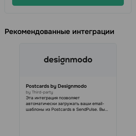
Рекомендованные интеграции
Postcards by Designmodo
by Third-party
Эта интеграция позволяет
автоматически загружать ваши email-
шаблоны из Postcards в SendPulse. Вы
сможете получить доступ ко всем
загруженным email в разделе Шаблоны
писем и использовать их для отправки
регулярных или автоматизированных