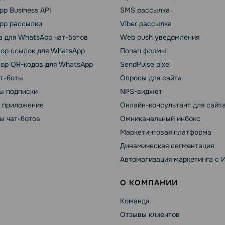
p Business API
SMS рассылка
pp рассылки
Viber рассылка
 для WhatsApp чат-ботов
Web push уведомления
тор ссылок для WhatsApp
Попап формы
тор QR-кодов для WhatsApp
SendPulse pixel
ат-боты
Опросы для сайта
ы подписки
NPS-виджет
т приложение
Онлайн-консультант для сайт
ы чат-ботов
Омниканальный инбокс
Маркетинговая платформа
Динамическая сегментация
Автоматизация маркетинга с 
О КОМПАНИИ
Команда
Отзывы клиентов