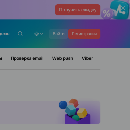
Получить скидку
демо
Войти
Регистрация
ы
Проверка email
Web push
Viber