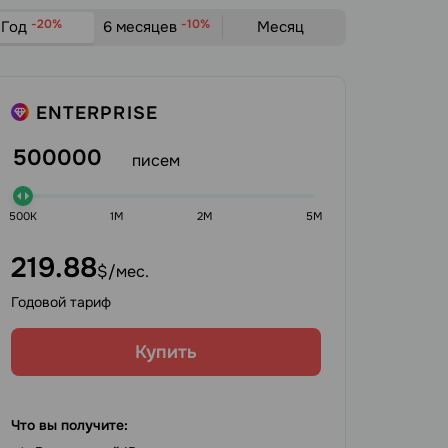
-20%
-10%
Год
6 месяцев
Месяц
ENTERPRISE
500000
писем
500K
1M
2M
5M
219.88
$/мес.
Годовой тариф
Купить
Что вы получите: