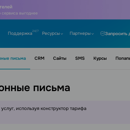
телей
 сервиса выгоднее
Поддержка
Ресурсы
Партнеры
Запросить 
нные письма
CRM
Сайты
SMS
Курсы
Попап
онные письма
услуг, используя конструктор тарифа