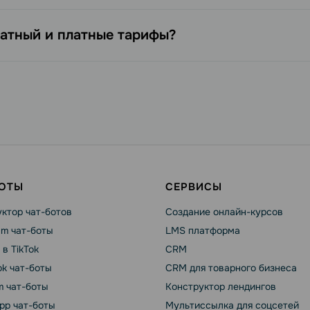
атный и платные тарифы?
БОТЫ
СЕРВИСЫ
ктор чат-ботов
Создание онлайн-курсов
am чат-боты
LMS платформа
 в TikTok
CRM
k чат-боты
CRM для товарного бизнеса
m чат-боты
Конструктор лендингов
pp чат-боты
Мультиссылка для соцсетей