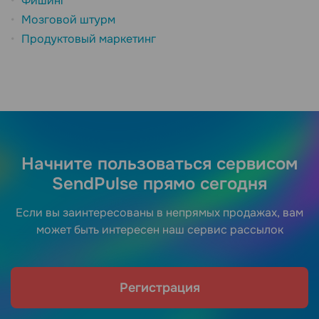
Фишинг
Мозговой штурм
Продуктовый маркетинг
Начните пользоваться сервисом
SendPulse прямо сегодня
Если вы заинтересованы в непрямых продажах, вам
может быть интересен наш сервис рассылок
Регистрация