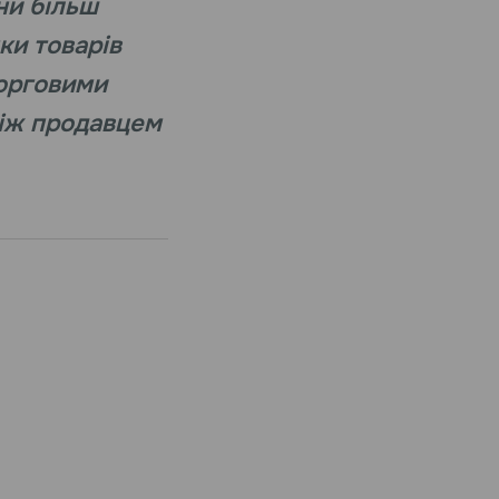
ни більш
ки товарів
торговими
між продавцем