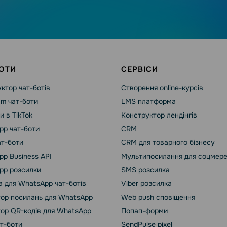
ОТИ
СЕРВІСИ
ктор чат-ботів
Створення online-курсів
am чат-боти
LMS платформа
и в TikTok
Конструктор лендінгів
pp чат-боти
CRM
ат-боти
CRM для товарного бізнесу
p Business API
Мультипосилання для соцмер
pp розсилки
SMS розсилка
 для WhatsApp чат-ботів
Viber розсилка
ор посилань для WhatsApp
Web push сповіщення
ор QR-кодів для WhatsApp
Попап-форми
ат-боти
SendPulse pixel