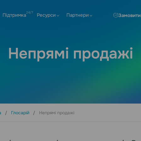
Підтримка
Ресурси
Партнери
Замовити
Непрямі продажі
а
Глосарій
Непрямі продажі