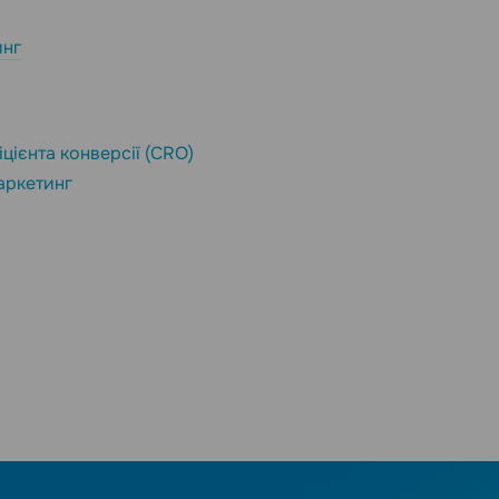
инг
цієнта конверсії (CRO)
аркетинг