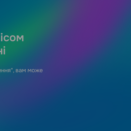
вісом
і
ення", вам може