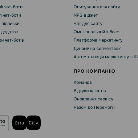
k чат-боти
Опитування для сайту
m чат-боти
NPS-віджет
 підписки
Чат для сайту
 додаток
Омніканальний інбокс
и чат-ботів
Платформа маркетингу
Динамічна сегментація
Автоматизація маркетингу з Ш
ПРО КОМПАНІЮ
Команда
Відгуки клієнтів
Оновлення сервісу
Разом до Перемоги!