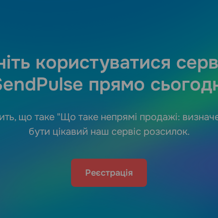
іть користуватися сер
SendPulse прямо сьогодн
ить, що таке "Що таке непрямі продажі: визнач
бути цікавий наш сервіс розсилок.
Реєстрація