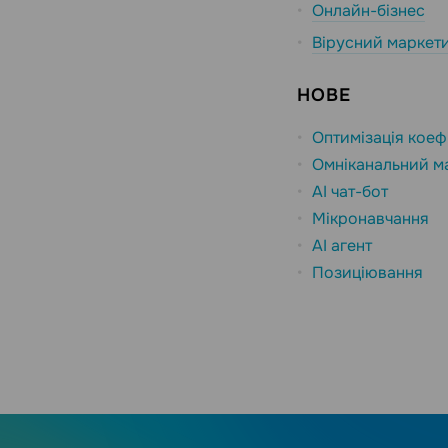
Онлайн-бізнес
Вірусний маркет
НОВЕ
Оптимізація коефі
Омніканальний м
AI чат-бот
Мікронавчання
AI агент
Позиціювання