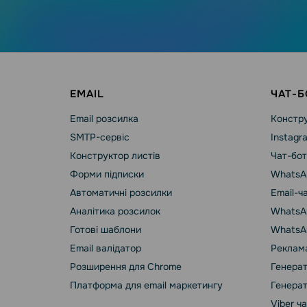
EMAIL
ЧАТ-Б
Email розсилка
Констру
SMTP-сервіс
Instagr
Конструктор листів
Чат-бот
Форми підписки
WhatsA
Автоматичні розсилки
Email-ч
Аналітика розсилок
WhatsAp
Готові шаблони
WhatsA
Email валідатор
Реклама
Розширення для Chrome
Генерат
Платформа для email маркетингу
Генерат
Viber ч