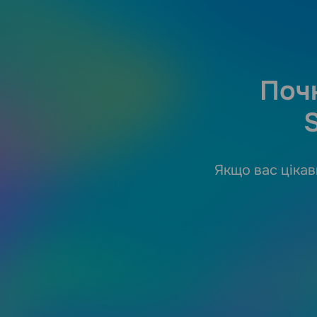
Почн
Якщо вас цікав