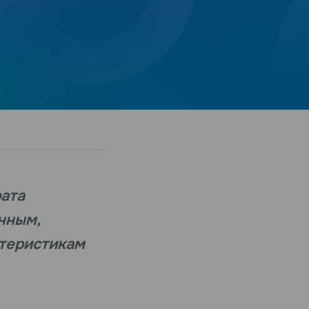
рата
нным,
ктеристикам