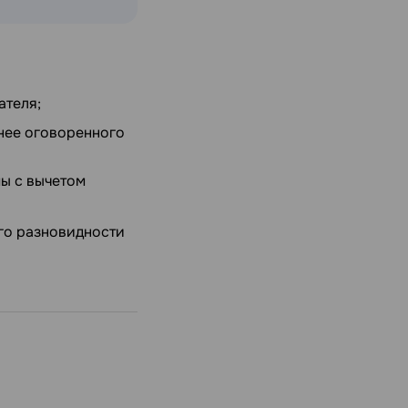
ателя;
анее оговоренного
мы с вычетом
его разновидности