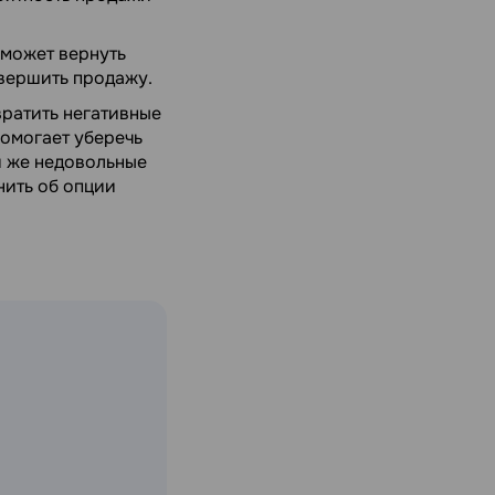
 может вернуть
овершить продажу.
вратить негативные
помогает уберечь
и же недовольные
нить об опции