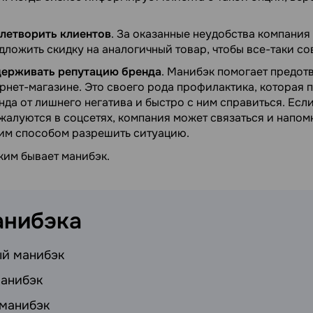
летворить клиентов
. За оказанные неудобства компания
дложить скидку на аналогичный товар, чтобы все-таки с
держивать репутацию бренда
. Манибэк помогает предот
рнет-магазине. Это своего рода профилактика, которая 
да от лишнего негатива и быстро с ним справиться. Есл
жалуются в соцсетях, компания может связаться и напом
ким способом разрешить ситуацию.
ким бывает манибэк.
анибэка
ый манибэк
манибэк
 манибэк