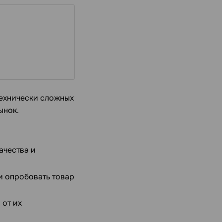
технически сложных
ынок.
ачества и
и опробовать товар
 от их