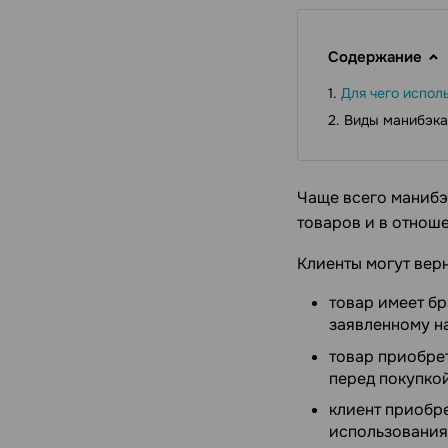
Содержание
Для чего испол
Виды манибэка
Чаще всего манибэ
товаров и в отноше
Клиенты могут верн
товар имеет бр
заявленному н
товар приобре
перед покупкой
клиент приобре
использования