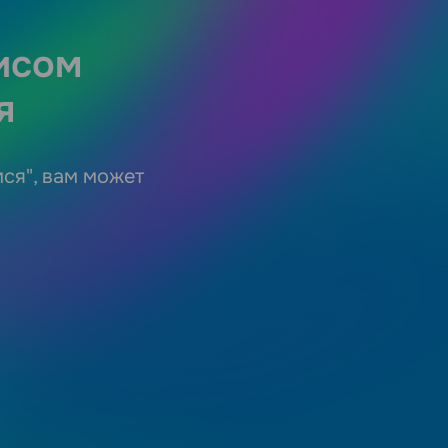
исом
я
мся", вам может