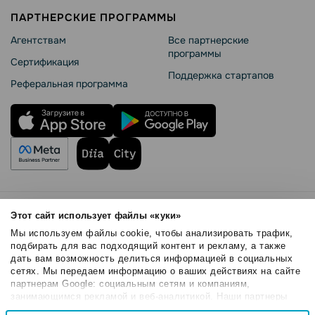
ПАРТНЕРСКИЕ ПРОГРАММЫ
Агентствам
Все партнерские
программы
Сертификация
Поддержка стартапов
Реферальная программа
Правила использования
Этот сайт использует файлы «куки»
Безопасность SendPulse
Мы используем файлы cookie, чтобы анализировать трафик,
Политика конфиденциальности
подбирать для вас подходящий контент и рекламу, а также
дать вам возможность делиться информацией в социальных
Политика Cookies
сетях. Мы передаем информацию о ваших действиях на сайте
© 2015 - 2026. ООО «СендПульс». Все права защищены.
партнерам Google: социальным сетям и компаниям,
занимающимся рекламой и веб-аналитикой. Наши партнеры
могут комбинировать эти сведения с предоставленной вами
Выбор