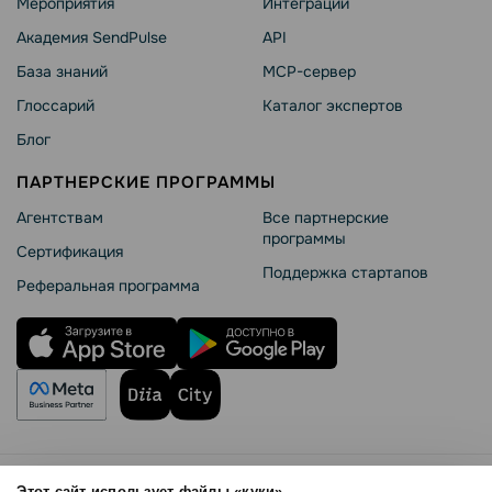
Мероприятия
Интеграции
Академия SendPulse
API
База знаний
MCP-сервер
Глоссарий
Каталог экспертов
Блог
ПАРТНЕРСКИЕ ПРОГРАММЫ
Агентствам
Все партнерские
программы
Сертификация
Поддержка стартапов
Реферальная программа
Правила использования
Этот сайт использует файлы «куки»