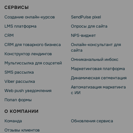
СЕРВИСЫ
Создание онлайн-курсов
SendPulse pixel
LMS платформа
Опросы для сайта
CRM
NPS-виджет
CRM для товарного бизнеса
Онлайн-консультант для
сайта
Конструктор лендингов
Омниканальный инбокс
Мультиссылка для соцсетей
Маркетинговая платформа
SMS рассылка
Динамическая сегментация
Viber рассылка
Автоматизация маркетинга
Web push уведомления
с ИИ
Попап формы
О КОМПАНИИ
Команда
Обновления сервиса
Отзывы клиентов