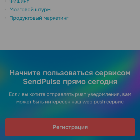
Фишинг
Мозговой штурм
Продуктовый маркетинг
Начните пользоваться сервисом
SendPulse прямо сегодня
Если вы хотите отправлять push уведомления, вам
может быть интересен наш web push сервис
Регистрация