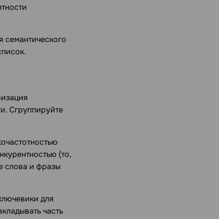
нтности
ия семантического
список.
ризация
ти. Сгруппируйте
кочастотностью
нкурентностью (то,
е слова и фразы
ключевики для
вкладывать часть