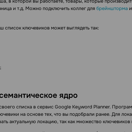
иша, в которой вы работаете, товары, которые производит
зница и т.д. Можно подключить коллег для
брейншторма
и
аш список ключевиков может выглядеть так:
;
семантическое ядро
своего списка в сервис Google Keyword Planner. Програ
чевики на основе тех, что вы подобрали ранее. Для лок
ать актуальную локацию, так как множество ключевиков 