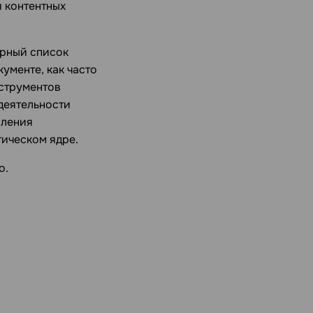
я контентных
ирный список
ументе, как часто
нструментов
 деятельности
вления
тическом ядре.
о.