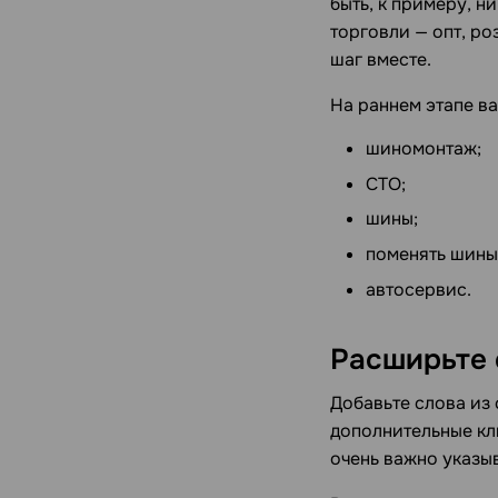
быть, к примеру, н
торговли — опт, ро
шаг вместе.
На раннем этапе в
шиномонтаж;
СТО;
шины;
поменять шины
автосервис.
Расширьте 
Добавьте слова из 
дополнительные клю
очень важно указыв