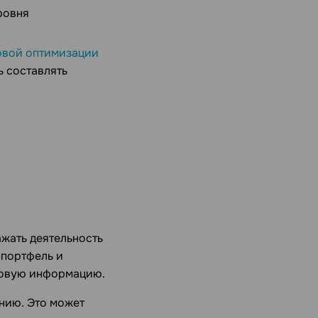
ровня
овой оптимизации
ь составлять
жать деятельность
-портфель и
отовую информацию.
нию. Это может