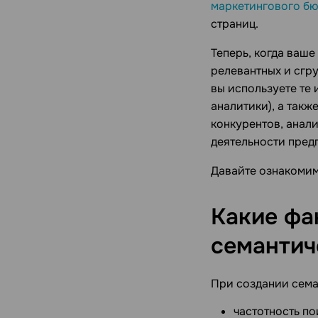
маркетингового б
страниц.
Теперь, когда ваш
релевантных и сгру
вы используете те
аналитики), а такж
конкурентов, анал
деятельности предп
Давайте ознакомим
Какие фа
семантич
При создании сема
частотность по