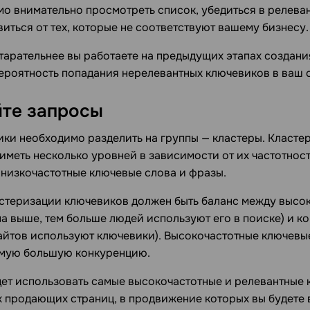
о внимательно просмотреть список, убедиться в релева
иться от тех, которые не соответствуют вашему бизнесу.
старательнее вы работаете на предыдущих этапах создан
вероятность попадания нерелевантных ключевиков в ваш 
те запросы
ки необходимо разделить на группы — кластеры. Класте
иметь несколько уровней в зависимости от их частотнос
 низкочастотные ключевые слова и фразы.
стеризации ключевиков должен быть баланс между высо
а выше, тем больше людей используют его в поиске) и ко
сайтов используют ключевики). Высокочастотные ключевы
амую большую конкуренцию.
ет использовать самые высокочастотные и релевантные 
 продающих страниц, в продвижение которых вы будете 