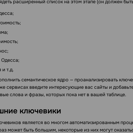
ядеть расширенный список на этом этапе (он должен быть
десса;
оимость;
ма;
оимость;
нос;
 Одесса;
и т.д.
ополнить семантическое ядро — проанализировать ключе
 же сервисах введите интересующие вас сайты и добавьте
ые слова и фразы, которых пока нет в вашей таблице.
шние ключевики
ючевиков является во многом автоматизированным проц
раз может быть большим, некоторые из них могут оказать