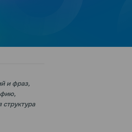
й и фраз,
офию,
я структура