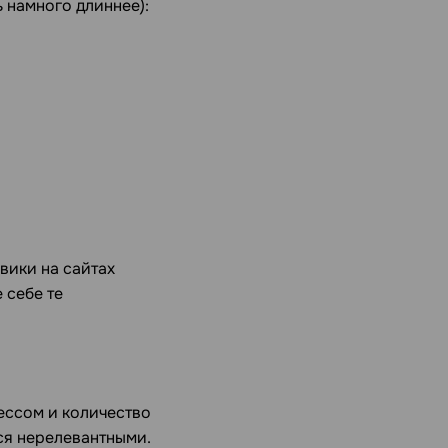
 намного длиннее):
вики на сайтах
 себе те
ессом и количество
ся нерелевантными.