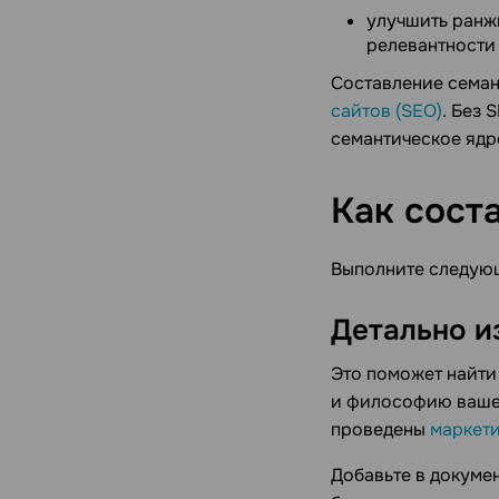
улучшить ранж
релевантности 
Составление семан
сайтов (SEO)
. Без 
семантическое ядро
Как сост
Выполните следующ
Детально и
Это поможет найти
и философию вашег
проведены
маркет
Добавьте в докуме