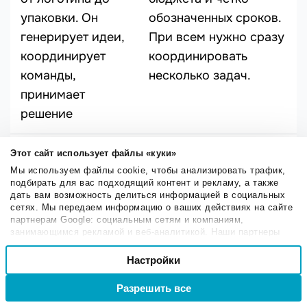
упаковки. Он
обозначенных сроков.
генерирует идеи,
При всем нужно сразу
координирует
координировать
команды,
несколько задач.
принимает
решение
Влияние на успех
Отсутствие
Этот сайт использует файлы «куки»
Мы используем файлы cookie, чтобы анализировать трафик,
бренда
стабильности
подбирать для вас подходящий контент и рекламу, а также
дать вам возможность делиться информацией в социальных
Бренд-
Для кого-то это
сетях. Мы передаем информацию о ваших действиях на сайте
менеджеры
преимущество, для
партнерам Google: социальным сетям и компаниям,
занимающимся рекламой и веб-аналитикой. Наши партнеры
напрямую
кого-то — недостаток.
могут комбинировать эти сведения с предоставленной вами
Выбор
формируют
Специалисту нужно
информацией, а также данными, которые они получили при
Настройки
Необходимые
согласия
использовании вами их сервисов.
бренд, от них во
постоянно
Разрешить все
Войти
Регистрация
многом зависит
адаптироваться к
Настроечные