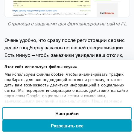
Страница с задачами для фрилансеров на сайте FL
Очень удобно, что сразу после регистрации сервис
делает подборку заказов по вашей специализации.
Есть минус — чтобы заказчики увидели ваш отклик,
нужно приобрести аккаунт PRO, который стоит 1000
Этот сайт использует файлы «куки»
рублей в месяц.
Мы используем файлы cookie, чтобы анализировать трафик,
подбирать для вас подходящий контент и рекламу, а также
Upwork
— международная биржа фриланса. Работа в
дать вам возможность делиться информацией в социальных
сервисе разделена по категориям: «Разработка»,
сетях. Мы передаем информацию о ваших действиях на сайте
«Дизайн», «Финансы», «Техподдержка»,
партнерам Google: социальным сетям и компаниям,
занимающимся рекламой и веб-аналитикой. Наши партнеры
«Копирайтинг», «Юридические услуги», «Продажи и
могут комбинировать эти сведения с предоставленной вами
Выбор
маркетинг». Есть проекты с почасовой и
информацией, а также данными, которые они получили при
Настройки
Необходимые
согласия
фиксированной оплатой. Комиссия сервиса — 20%.
использовании вами их сервисов.
Если с одного клиента вы суммарно заработали 500
Разрешить все
Войти
Регистрация
Настроечные
долларов, комиссия снижается до 10%. Чтобы